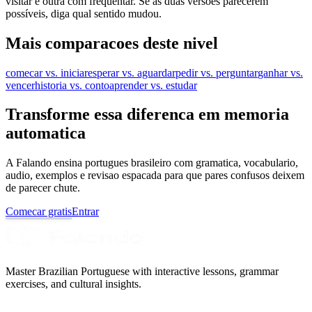
visitar e outra com frequentar. Se as duas versões parecerem
possíveis, diga qual sentido mudou.
Mais comparacoes deste nivel
comecar vs. iniciar
esperar vs. aguardar
pedir vs. perguntar
ganhar vs.
vencer
historia vs. conto
aprender vs. estudar
Transforme essa diferenca em memoria
automatica
A Falando ensina portugues brasileiro com gramatica, vocabulario,
audio, exemplos e revisao espacada para que pares confusos deixem
de parecer chute.
Comecar gratis
Entrar
Master Brazilian Portuguese with interactive lessons, grammar
exercises, and cultural insights.