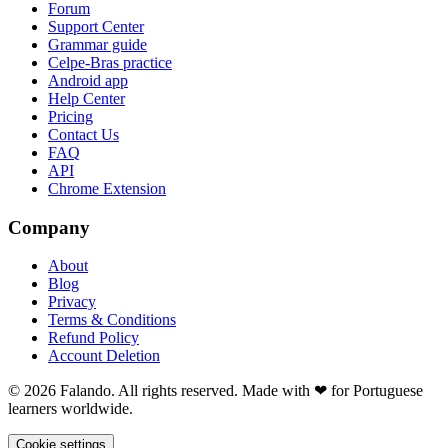
Forum
Support Center
Grammar guide
Celpe-Bras practice
Android app
Help Center
Pricing
Contact Us
FAQ
API
Chrome Extension
Company
About
Blog
Privacy
Terms & Conditions
Refund Policy
Account Deletion
© 2026 Falando. All rights reserved. Made with ❤ for Portuguese
learners worldwide.
Cookie settings