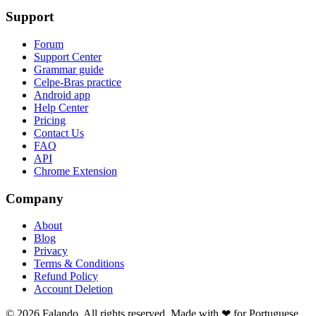
Support
Forum
Support Center
Grammar guide
Celpe-Bras practice
Android app
Help Center
Pricing
Contact Us
FAQ
API
Chrome Extension
Company
About
Blog
Privacy
Terms & Conditions
Refund Policy
Account Deletion
© 2026 Falando. All rights reserved. Made with ❤ for Portuguese