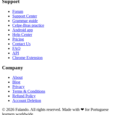
Support
Forum
Support Center
Grammar guide
Celpe-Bras practice
Android app
Help Center
Pricing
Contact Us
FAQ
API
Chrome Extension
Company
About
Blog
Privacy
Terms & Conditions
Refund Policy
Account Deletion
© 2026 Falando. All rights reserved. Made with ❤ for Portuguese
learners worldwide.