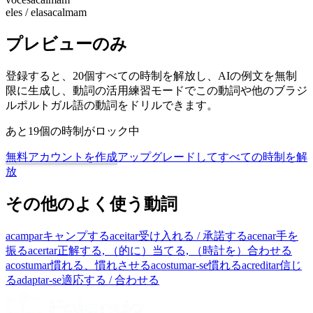
eles / elas
acalmam
プレビューのみ
登録すると、20個すべての時制を解放し、AIの例文を無制
限に生成し、動詞の活用練習モードでこの動詞や他のブラジ
ルポルトガル語の動詞をドリルできます。
あと19個の時制がロック中
無料アカウントを作成
アップグレードしてすべての時制を解
放
その他のよく使う動詞
acampar
キャンプする
aceitar
受け入れる / 承諾する
acenar
手を
振る
acertar
正解する, （的に）当てる, （時計を）合わせる
acostumar
慣れる、慣れさせる
acostumar-se
慣れる
acreditar
信じ
る
adaptar-se
適応する / 合わせる