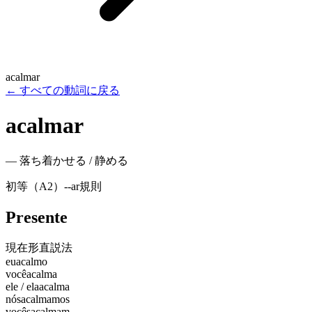
acalmar
←
すべての動詞に戻る
acalmar
—
落ち着かせる / 静める
初等（A2）
-
-ar
規則
Presente
現在形
直説法
eu
acalmo
você
acalma
ele / ela
acalma
nós
acalmamos
vocês
acalmam