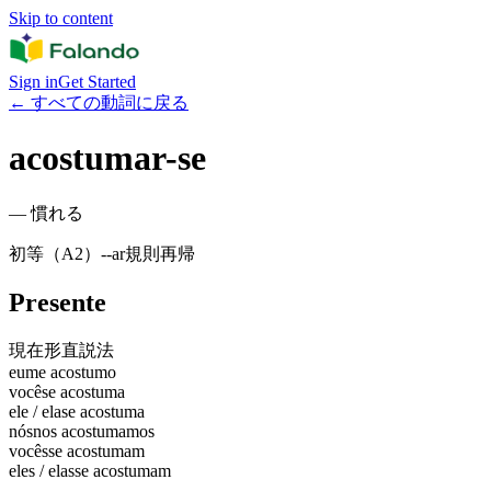
Skip to content
Sign in
Get Started
←
すべての動詞に戻る
acostumar-se
—
慣れる
初等（A2）
-
-ar
規則
再帰
Presente
現在形
直説法
eu
me acostumo
você
se acostuma
ele / ela
se acostuma
nós
nos acostumamos
vocês
se acostumam
eles / elas
se acostumam