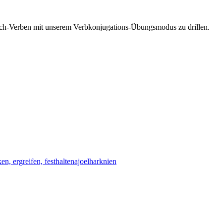
esisch-Verben mit unserem Verbkonjugations-Übungsmodus zu drillen.
en, ergreifen, festhalten
ajoelhar
knien