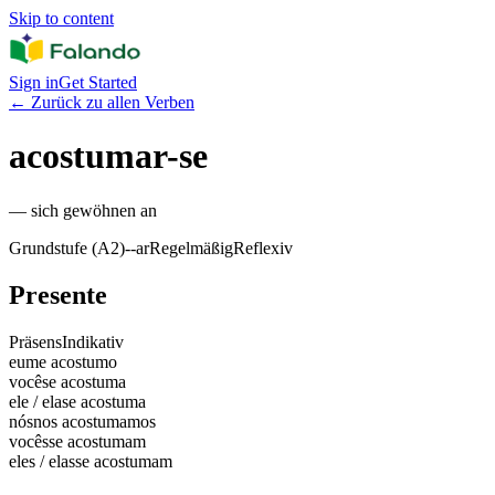
Skip to content
Sign in
Get Started
←
Zurück zu allen Verben
acostumar-se
—
sich gewöhnen an
Grundstufe (A2)
-
-ar
Regelmäßig
Reflexiv
Presente
Präsens
Indikativ
eu
me acostumo
você
se acostuma
ele / ela
se acostuma
nós
nos acostumamos
vocês
se acostumam
eles / elas
se acostumam