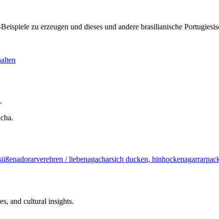
KI-Beispiele zu erzeugen und dieses und andere brasilianische Portugi
alten
.
úcha.
süßen
adorar
verehren / lieben
agachar
sich ducken, hinhocken
agarrar
pack
s, and cultural insights.