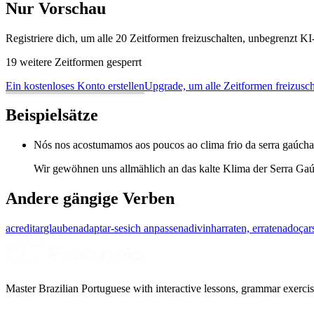
Nur Vorschau
Registriere dich, um alle 20 Zeitformen freizuschalten, unbegrenzt 
19 weitere Zeitformen gesperrt
Ein kostenloses Konto erstellen
Upgrade, um alle Zeitformen freizusch
Beispielsätze
Nós nos acostumamos aos poucos ao clima frio da serra gaúcha
Wir gewöhnen uns allmählich an das kalte Klima der Serra Ga
Andere gängige Verben
acreditar
glauben
adaptar-se
sich anpassen
adivinhar
raten, erraten
adoçar
Master Brazilian Portuguese with interactive lessons, grammar exercise