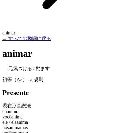
animar
←
すべての動詞に戻る
animar
—
元気づける / 励ます
初等（A2）
-
-ar
規則
Presente
現在形
直説法
eu
animo
você
anima
ele / ela
anima
nós
animamos
vocês
animam