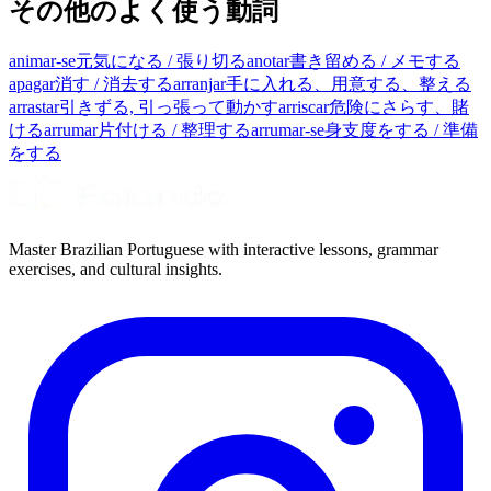
その他のよく使う動詞
animar-se
元気になる / 張り切る
anotar
書き留める / メモする
apagar
消す / 消去する
arranjar
手に入れる、用意する、整える
arrastar
引きずる, 引っ張って動かす
arriscar
危険にさらす、賭
ける
arrumar
片付ける / 整理する
arrumar-se
身支度をする / 準備
をする
Master Brazilian Portuguese with interactive lessons, grammar
exercises, and cultural insights.