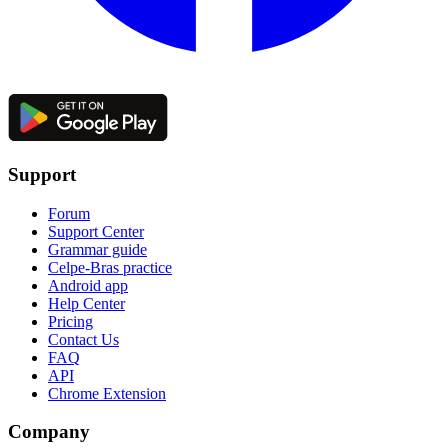
Support
Forum
Support Center
Grammar guide
Celpe-Bras practice
Android app
Help Center
Pricing
Contact Us
FAQ
API
Chrome Extension
Company