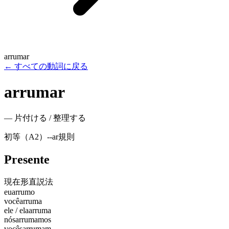
arrumar
←
すべての動詞に戻る
arrumar
—
片付ける / 整理する
初等（A2）
-
-ar
規則
Presente
現在形
直説法
eu
arrumo
você
arruma
ele / ela
arruma
nós
arrumamos
vocês
arrumam