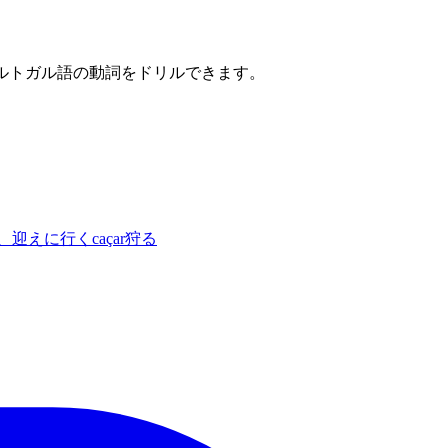
ポルトガル語の動詞をドリルできます。
、迎えに行く
caçar
狩る