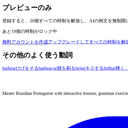
プレビューのみ
登録すると、20個すべての時制を解放し、AIの例文を無制
あと19個の時制がロック中
無料アカウントを作成
アップグレードしてすべての時制を解
その他のよく使う動詞
barbear
ひげをそる
barbear-se
髭を剃る
beijar
キスする
brilhar
輝く
Master Brazilian Portuguese with interactive lessons, grammar exercise