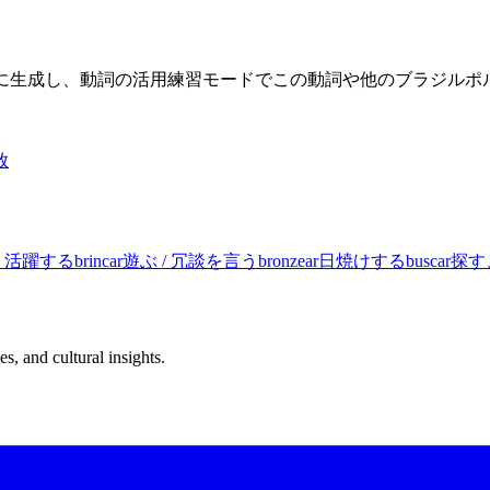
限に生成し、動詞の活用練習モードでこの動詞や他のブラジル
放
、活躍する
brincar
遊ぶ / 冗談を言う
bronzear
日焼けする
buscar
探す
s, and cultural insights.