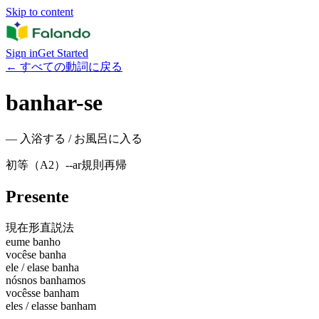
Skip to content
Sign in
Get Started
←
すべての動詞に戻る
banhar-se
—
入浴する / お風呂に入る
初等（A2）
-
-ar
規則
再帰
Presente
現在形
直説法
eu
me banho
você
se banha
ele / ela
se banha
nós
nos banhamos
vocês
se banham
eles / elas
se banham