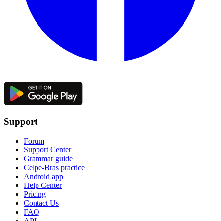
Support
Forum
Support Center
Grammar guide
Celpe-Bras practice
Android app
Help Center
Pricing
Contact Us
FAQ
API