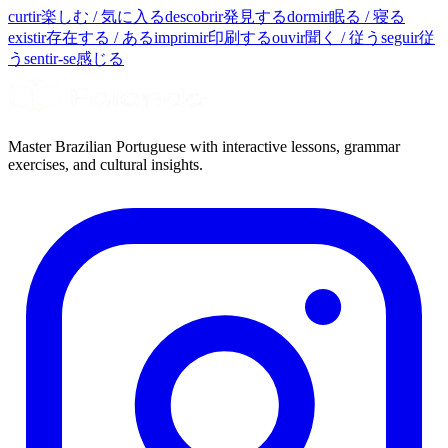
curtir
楽しむ / 気に入る
descobrir
発見する
dormir
眠る / 寝る
existir
存在する / ある
imprimir
印刷する
ouvir
聞く / 従う
seguir
従
う
sentir-se
感じる
Master Brazilian Portuguese with interactive lessons, grammar
exercises, and cultural insights.