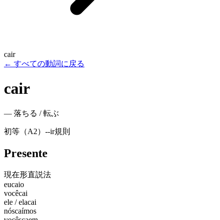
cair
←
すべての動詞に戻る
cair
—
落ちる / 転ぶ
初等（A2）
-
-ir
規則
Presente
現在形
直説法
eu
caio
você
cai
ele / ela
cai
nós
caímos
vocês
caem