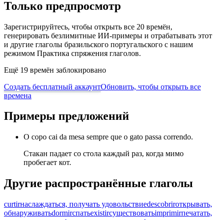
Только предпросмотр
Зарегистрируйтесь, чтобы открыть все 20 времён,
генерировать безлимитные ИИ-примеры и отрабатывать этот
и другие глаголы бразильского португальского с нашим
режимом Практика спряжения глаголов.
Ещё 19 времён заблокировано
Создать бесплатный аккаунт
Обновить, чтобы открыть все
времена
Примеры предложений
O copo cai da mesa sempre que o gato passa correndo.
Стакан падает со стола каждый раз, когда мимо
пробегает кот.
Другие распространённые глаголы
curtir
наслаждаться, получать удовольствие
descobrir
открывать,
обнаруживать
dormir
спать
existir
существовать
imprimir
печатать,