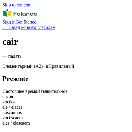
Skip to content
Sign in
Get Started
←
Назад ко всем глаголам
cair
—
падать
Элементарный (A2)
-
-ir
Правильный
Presente
Настоящее время
Изъявительное
eu
caio
você
cai
ele / ela
cai
nós
caímos
vocês
caem
eles / elas
caem