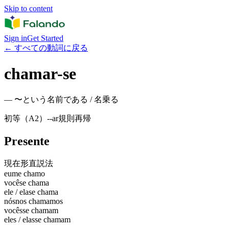
Skip to content
Sign in
Get Started
←
すべての動詞に戻る
chamar-se
—
〜という名前である / 名乗る
初等（A2）
-
-ar
規則
再帰
Presente
現在形
直説法
eu
me chamo
você
se chama
ele / ela
se chama
nós
nos chamamos
vocês
se chamam
eles / elas
se chamam