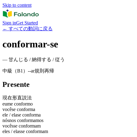
Skip to content
Sign in
Get Started
←
すべての動詞に戻る
conformar-se
—
甘んじる / 納得する / 従う
中級（B1）
-
-ar
規則
再帰
Presente
現在形
直説法
eu
me conformo
você
se conforma
ele / ela
se conforma
nós
nos conformamos
vocês
se conformam
eles / elas
se conformam