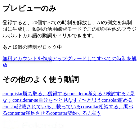
プレビューのみ
登録すると、20個すべての時制を解放し、AIの例文を無制
限に生成し、動詞の活用練習モードでこの動詞や他のブラジ
ルポルトガル語の動詞をドリルできます。
あと19個の時制がロック中
無料アカウントを作成
アップグレードしてすべての時制を解
放
その他のよく使う動詞
conquistar
勝ち取る、獲得する
considerar
考える / 検討する / 見
なす
considerar-se
自分を〜と見なす / 〜と思う
consolar
慰める
constar
記載されている、載っている
consultar
相談する、調べ
る
contentar
満足させる
contratar
契約する / 雇う