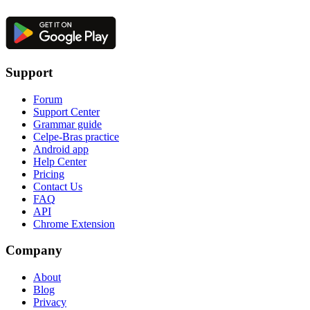
Support
Forum
Support Center
Grammar guide
Celpe-Bras practice
Android app
Help Center
Pricing
Contact Us
FAQ
API
Chrome Extension
Company
About
Blog
Privacy