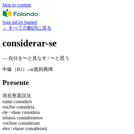
Skip to content
Sign in
Get Started
←
すべての動詞に戻る
considerar-se
—
自分を〜と見なす / 〜と思う
中級（B1）
-
-ar
規則
再帰
Presente
現在形
直説法
eu
me considero
você
se considera
ele / ela
se considera
nós
nos consideramos
vocês
se consideram
eles / elas
se consideram