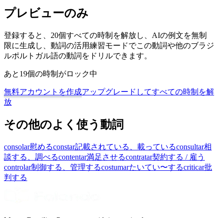
プレビューのみ
登録すると、20個すべての時制を解放し、AIの例文を無制
限に生成し、動詞の活用練習モードでこの動詞や他のブラジ
ルポルトガル語の動詞をドリルできます。
あと19個の時制がロック中
無料アカウントを作成
アップグレードしてすべての時制を解
放
その他のよく使う動詞
consolar
慰める
constar
記載されている、載っている
consultar
相
談する、調べる
contentar
満足させる
contratar
契約する / 雇う
controlar
制御する、管理する
costumar
たいてい〜する
criticar
批
判する