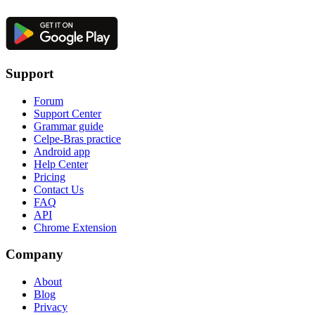
Support
Forum
Support Center
Grammar guide
Celpe-Bras practice
Android app
Help Center
Pricing
Contact Us
FAQ
API
Chrome Extension
Company
About
Blog
Privacy