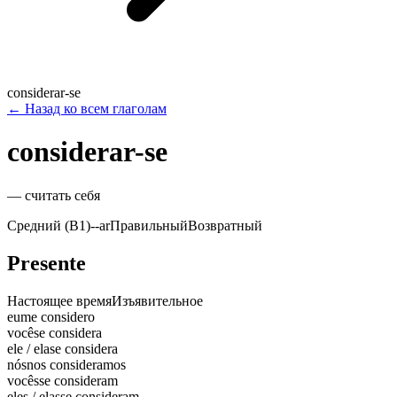
considerar-se
←
Назад ко всем глаголам
considerar-se
—
считать себя
Средний (B1)
-
-ar
Правильный
Возвратный
Presente
Настоящее время
Изъявительное
eu
me considero
você
se considera
ele / ela
se considera
nós
nos consideramos
vocês
se consideram
eles / elas
se consideram