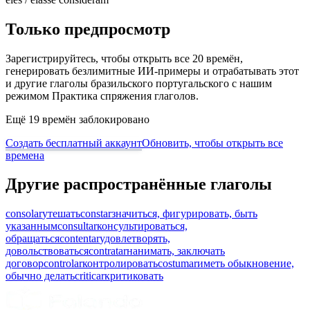
Только предпросмотр
Зарегистрируйтесь, чтобы открыть все 20 времён,
генерировать безлимитные ИИ-примеры и отрабатывать этот
и другие глаголы бразильского португальского с нашим
режимом Практика спряжения глаголов.
Ещё 19 времён заблокировано
Создать бесплатный аккаунт
Обновить, чтобы открыть все
времена
Другие распространённые глаголы
consolar
утешать
constar
значиться, фигурировать, быть
указанным
consultar
консультироваться,
обращаться
contentar
удовлетворять,
довольствоваться
contratar
нанимать, заключать
договор
controlar
контролировать
costumar
иметь обыкновение,
обычно делать
criticar
критиковать