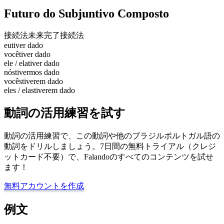
Futuro do Subjuntivo Composto
接続法未来完了
接続法
eu
tiver dado
você
tiver dado
ele / ela
tiver dado
nós
tivermos dado
vocês
tiverem dado
eles / elas
tiverem dado
動詞の活用練習を試す
動詞の活用練習で、この動詞や他のブラジルポルトガル語の
動詞をドリルしましょう。7日間の無料トライアル（クレジ
ットカード不要）で、Falandoのすべてのコンテンツを試せ
ます！
無料アカウントを作成
例文