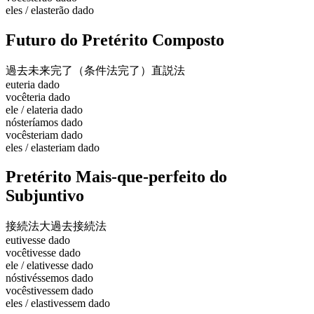
eles / elas
terão dado
Futuro do Pretérito Composto
過去未来完了（条件法完了）
直説法
eu
teria dado
você
teria dado
ele / ela
teria dado
nós
teríamos dado
vocês
teriam dado
eles / elas
teriam dado
Pretérito Mais-que-perfeito do
Subjuntivo
接続法大過去
接続法
eu
tivesse dado
você
tivesse dado
ele / ela
tivesse dado
nós
tivéssemos dado
vocês
tivessem dado
eles / elas
tivessem dado