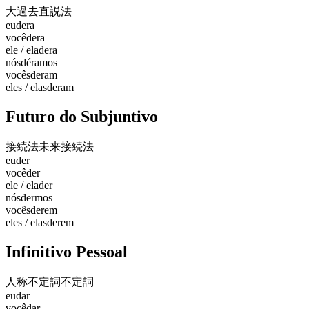
大過去
直説法
eu
dera
você
dera
ele / ela
dera
nós
déramos
vocês
deram
eles / elas
deram
Futuro do Subjuntivo
接続法未来
接続法
eu
der
você
der
ele / ela
der
nós
dermos
vocês
derem
eles / elas
derem
Infinitivo Pessoal
人称不定詞
不定詞
eu
dar
você
dar