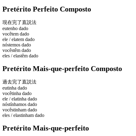
Pretérito Perfeito Composto
現在完了
直説法
eu
tenho dado
você
tem dado
ele / ela
tem dado
nós
temos dado
vocês
têm dado
eles / elas
têm dado
Pretérito Mais-que-perfeito Composto
過去完了
直説法
eu
tinha dado
você
tinha dado
ele / ela
tinha dado
nós
tínhamos dado
vocês
tinham dado
eles / elas
tinham dado
Pretérito Mais-que-perfeito