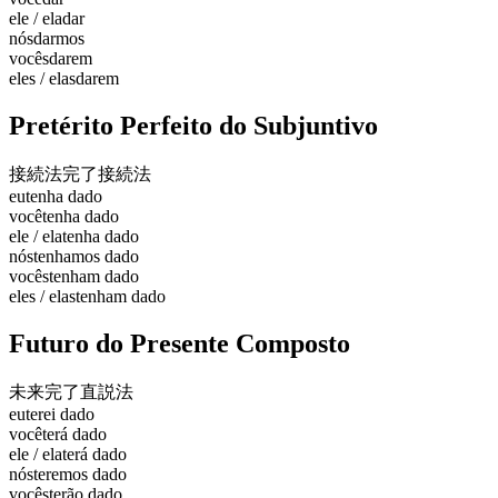
ele / ela
dar
nós
darmos
vocês
darem
eles / elas
darem
Pretérito Perfeito do Subjuntivo
接続法完了
接続法
eu
tenha dado
você
tenha dado
ele / ela
tenha dado
nós
tenhamos dado
vocês
tenham dado
eles / elas
tenham dado
Futuro do Presente Composto
未来完了
直説法
eu
terei dado
você
terá dado
ele / ela
terá dado
nós
teremos dado
vocês
terão dado