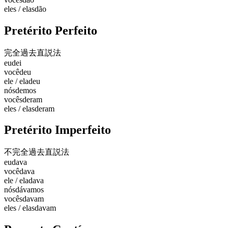
eles / elas
dão
Pretérito Perfeito
完全過去
直説法
eu
dei
você
deu
ele / ela
deu
nós
demos
vocês
deram
eles / elas
deram
Pretérito Imperfeito
不完全過去
直説法
eu
dava
você
dava
ele / ela
dava
nós
dávamos
vocês
davam
eles / elas
davam