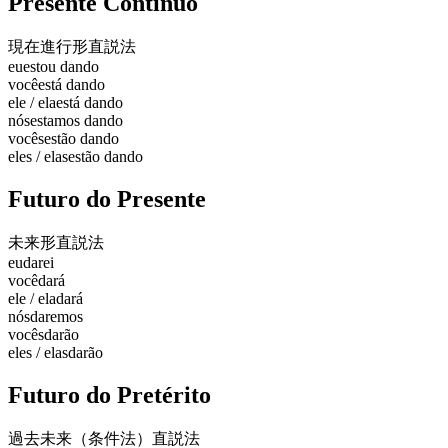
Presente Contínuo
現在進行形
直説法
eu
estou dando
você
está dando
ele / ela
está dando
nós
estamos dando
vocês
estão dando
eles / elas
estão dando
Futuro do Presente
未来形
直説法
eu
darei
você
dará
ele / ela
dará
nós
daremos
vocês
darão
eles / elas
darão
Futuro do Pretérito
過去未来（条件法）
直説法