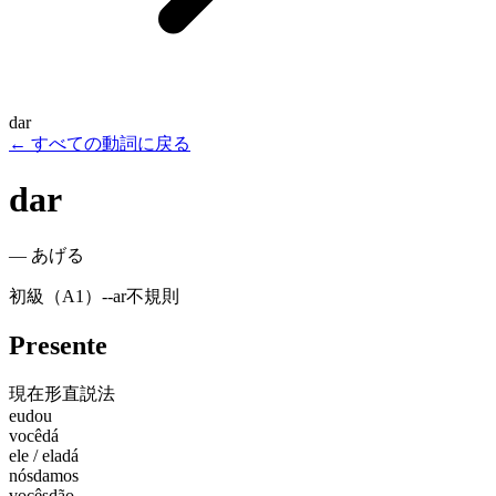
dar
←
すべての動詞に戻る
dar
—
あげる
初級（A1）
-
-ar
不規則
Presente
現在形
直説法
eu
dou
você
dá
ele / ela
dá
nós
damos
vocês
dão