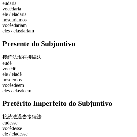
eu
daria
você
daria
ele / ela
daria
nós
daríamos
vocês
dariam
eles / elas
dariam
Presente do Subjuntivo
接続法現在
接続法
eu
dê
você
dê
ele / ela
dê
nós
demos
vocês
deem
eles / elas
deem
Pretérito Imperfeito do Subjuntivo
接続法過去
接続法
eu
desse
você
desse
ele / ela
desse