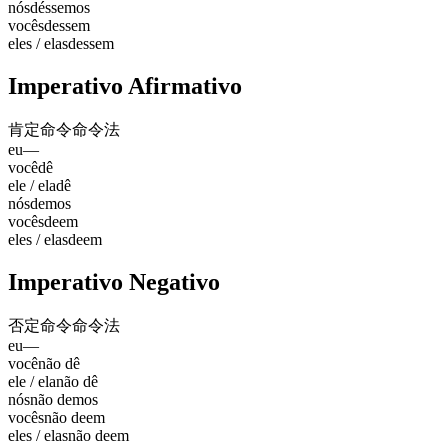
nós
déssemos
vocês
dessem
eles / elas
dessem
Imperativo Afirmativo
肯定命令
命令法
eu
—
você
dê
ele / ela
dê
nós
demos
vocês
deem
eles / elas
deem
Imperativo Negativo
否定命令
命令法
eu
—
você
não dê
ele / ela
não dê
nós
não demos
vocês
não deem
eles / elas
não deem