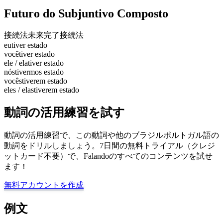
Futuro do Subjuntivo Composto
接続法未来完了
接続法
eu
tiver estado
você
tiver estado
ele / ela
tiver estado
nós
tivermos estado
vocês
tiverem estado
eles / elas
tiverem estado
動詞の活用練習を試す
動詞の活用練習で、この動詞や他のブラジルポルトガル語の
動詞をドリルしましょう。7日間の無料トライアル（クレジ
ットカード不要）で、Falandoのすべてのコンテンツを試せ
ます！
無料アカウントを作成
例文