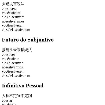
大過去
直説法
eu
estivera
você
estivera
ele / ela
estivera
nós
estivéramos
vocês
estiveram
eles / elas
estiveram
Futuro do Subjuntivo
接続法未来
接続法
eu
estiver
você
estiver
ele / ela
estiver
nós
estivermos
vocês
estiverem
eles / elas
estiverem
Infinitivo Pessoal
人称不定詞
不定詞
eu
estar
você
estar