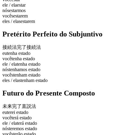
ele / ela
estar
nós
estarmos
vocês
estarem
eles / elas
estarem
Pretérito Perfeito do Subjuntivo
接続法完了
接続法
eu
tenha estado
você
tenha estado
ele / ela
tenha estado
nós
tenhamos estado
vocês
tenham estado
eles / elas
tenham estado
Futuro do Presente Composto
未来完了
直説法
eu
terei estado
você
terá estado
ele / ela
terá estado
nós
teremos estado
vocês
terão estado