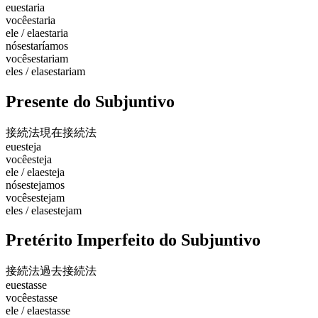
eu
estaria
você
estaria
ele / ela
estaria
nós
estaríamos
vocês
estariam
eles / elas
estariam
Presente do Subjuntivo
接続法現在
接続法
eu
esteja
você
esteja
ele / ela
esteja
nós
estejamos
vocês
estejam
eles / elas
estejam
Pretérito Imperfeito do Subjuntivo
接続法過去
接続法
eu
estasse
você
estasse
ele / ela
estasse