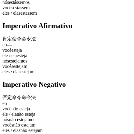
nós
estássemos
vocês
estassem
eles / elas
estassem
Imperativo Afirmativo
肯定命令
命令法
eu
—
você
esteja
ele / ela
esteja
nós
estejamos
vocês
estejam
eles / elas
estejam
Imperativo Negativo
否定命令
命令法
eu
—
você
não esteja
ele / ela
não esteja
nós
não estejamos
vocês
não estejam
eles / elas
não estejam