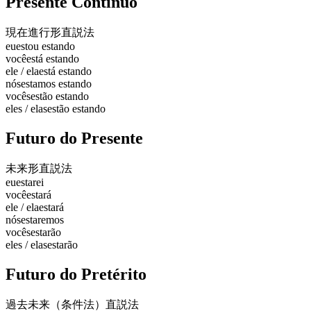
Presente Contínuo
現在進行形
直説法
eu
estou estando
você
está estando
ele / ela
está estando
nós
estamos estando
vocês
estão estando
eles / elas
estão estando
Futuro do Presente
未来形
直説法
eu
estarei
você
estará
ele / ela
estará
nós
estaremos
vocês
estarão
eles / elas
estarão
Futuro do Pretérito
過去未来（条件法）
直説法