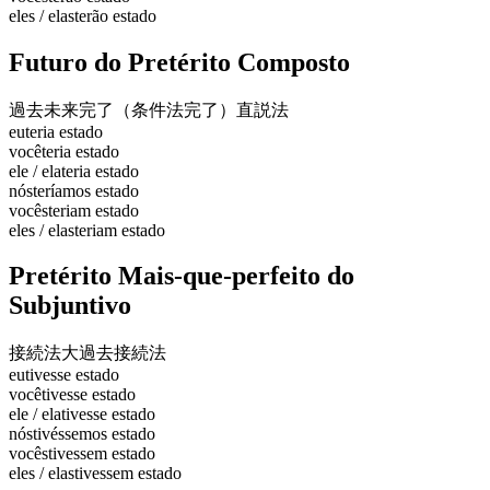
eles / elas
terão estado
Futuro do Pretérito Composto
過去未来完了（条件法完了）
直説法
eu
teria estado
você
teria estado
ele / ela
teria estado
nós
teríamos estado
vocês
teriam estado
eles / elas
teriam estado
Pretérito Mais-que-perfeito do
Subjuntivo
接続法大過去
接続法
eu
tivesse estado
você
tivesse estado
ele / ela
tivesse estado
nós
tivéssemos estado
vocês
tivessem estado
eles / elas
tivessem estado