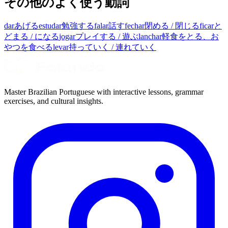
その他のよく使う動詞
dar
あげる
estudar
勉強する
falar
話す
fechar
閉める / 閉じる
ficar
と
どまる / になる
jogar
プレイする / 遊ぶ
lanchar
軽食をとる、お
やつを食べる
levar
持っていく / 連れていく
Master Brazilian Portuguese with interactive lessons, grammar
exercises, and cultural insights.