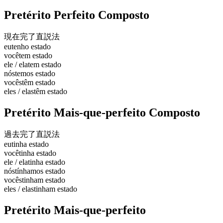
Pretérito Perfeito Composto
現在完了
直説法
eu
tenho estado
você
tem estado
ele / ela
tem estado
nós
temos estado
vocês
têm estado
eles / elas
têm estado
Pretérito Mais-que-perfeito Composto
過去完了
直説法
eu
tinha estado
você
tinha estado
ele / ela
tinha estado
nós
tínhamos estado
vocês
tinham estado
eles / elas
tinham estado
Pretérito Mais-que-perfeito