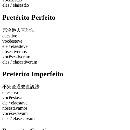
eles / elas
estão
Pretérito Perfeito
完全過去
直説法
eu
estive
você
esteve
ele / ela
esteve
nós
estivemos
vocês
estiveram
eles / elas
estiveram
Pretérito Imperfeito
不完全過去
直説法
eu
estava
você
estava
ele / ela
estava
nós
estávamos
vocês
estavam
eles / elas
estavam