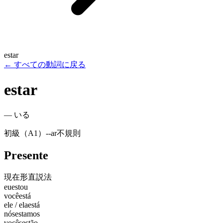
estar
←
すべての動詞に戻る
estar
—
いる
初級（A1）
-
-ar
不規則
Presente
現在形
直説法
eu
estou
você
está
ele / ela
está
nós
estamos
vocês
estão