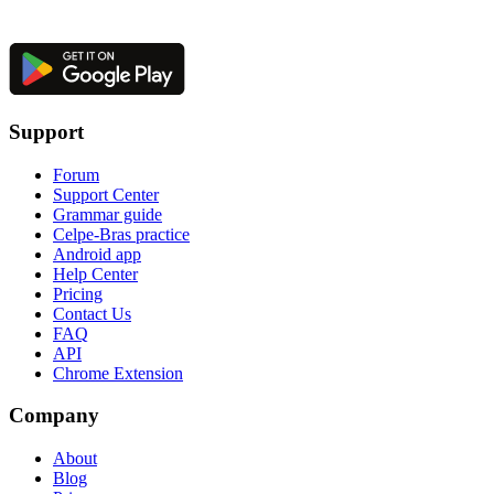
Support
Forum
Support Center
Grammar guide
Celpe-Bras practice
Android app
Help Center
Pricing
Contact Us
FAQ
API
Chrome Extension
Company
About
Blog