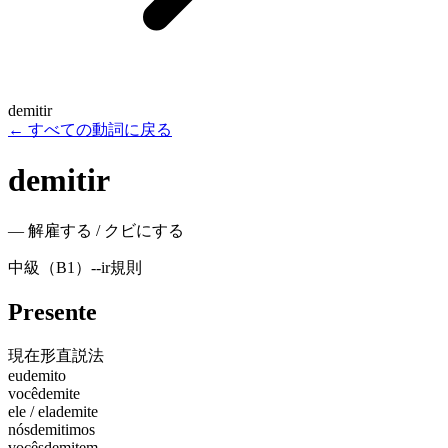
demitir
←
すべての動詞に戻る
demitir
—
解雇する / クビにする
中級（B1）
-
-ir
規則
Presente
現在形
直説法
eu
demito
você
demite
ele / ela
demite
nós
demitimos
vocês
demitem