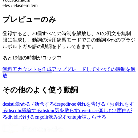
eles / elas
demitem
プレビューのみ
登録すると、20個すべての時制を解放し、AIの例文を無制
限に生成し、動詞の活用練習モードでこの動詞や他のブラジ
ルポルトガル語の動詞をドリルできます。
あと19個の時制がロック中
無料アカウントを作成
アップグレードしてすべての時制を解
放
その他のよく使う動詞
desistir
諦める / 断念する
despedir-se
別れを告げる / お別れをす
る
discutir
議論する
distrair
気を散らす
divertir-se
楽しむ / 面白が
る
dividir
分ける
engolir
飲み込む
entupir
詰まらせる