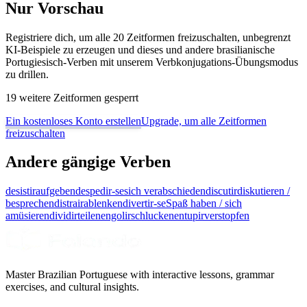
Nur Vorschau
Registriere dich, um alle 20 Zeitformen freizuschalten, unbegrenzt
KI-Beispiele zu erzeugen und dieses und andere brasilianische
Portugiesisch-Verben mit unserem Verbkonjugations-Übungsmodus
zu drillen.
19 weitere Zeitformen gesperrt
Ein kostenloses Konto erstellen
Upgrade, um alle Zeitformen
freizuschalten
Andere gängige Verben
desistir
aufgeben
despedir-se
sich verabschieden
discutir
diskutieren /
besprechen
distrair
ablenken
divertir-se
Spaß haben / sich
amüsieren
dividir
teilen
engolir
schlucken
entupir
verstopfen
Master Brazilian Portuguese with interactive lessons, grammar
exercises, and cultural insights.