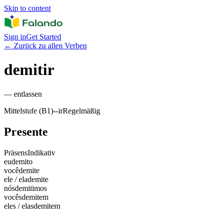
Skip to content
Sign in
Get Started
←
Zurück zu allen Verben
demitir
—
entlassen
Mittelstufe (B1)
-
-ir
Regelmäßig
Presente
Präsens
Indikativ
eu
demito
você
demite
ele / ela
demite
nós
demitimos
vocês
demitem
eles / elas
demitem