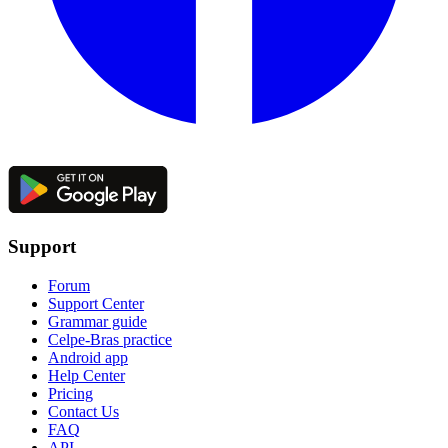
Support
Forum
Support Center
Grammar guide
Celpe-Bras practice
Android app
Help Center
Pricing
Contact Us
FAQ
API