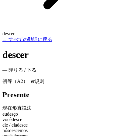
descer
←
すべての動詞に戻る
descer
—
降りる / 下る
初等（A2）
-
-er
規則
Presente
現在形
直説法
eu
desço
você
desce
ele / ela
desce
nós
descemos
vocês
descem