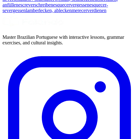
anfüllen
escrever
schreiben
esquecer
vergessen
esquecer-
se
vergessen
lamber
lecken, ablecken
merecer
verdienen
Master Brazilian Portuguese with interactive lessons, grammar
exercises, and cultural insights.