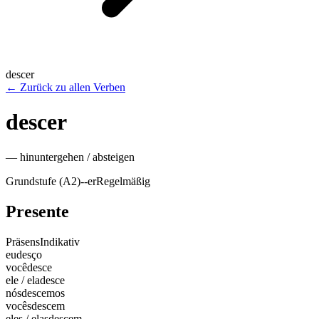
descer
←
Zurück zu allen Verben
descer
—
hinuntergehen / absteigen
Grundstufe (A2)
-
-er
Regelmäßig
Presente
Präsens
Indikativ
eu
desço
você
desce
ele / ela
desce
nós
descemos
vocês
descem
eles / elas
descem