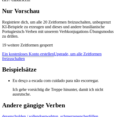
Nur Vorschau
Registriere dich, um alle 20 Zeitformen freizuschalten, unbegrenzt
KI-Beispiele zu erzeugen und dieses und andere brasilianische
Portugiesisch-Verben mit unserem Verbkonjugations-Übungsmodus
zu drillen.
19 weitere Zeitformen gesperrt
Ein kostenloses Konto erstellen
Upgrade, um alle Zeitformen
freizuschalten
Beispielsätze
Eu desço a escada com cuidado para não escorregar.
Ich gehe vorsichtig die Treppe hinunter, damit ich nicht
ausrutsche.
Andere gängige Verben
dever
schulden / sollen
doer
wehtun, schmerzen
encher
füllen,