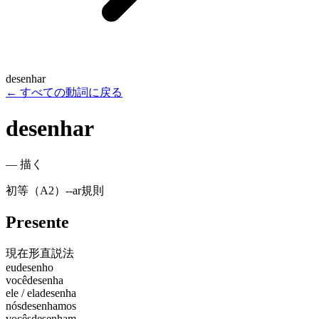
desenhar
←
すべての動詞に戻る
desenhar
—
描く
初等（A2）
-
-ar
規則
Presente
現在形
直説法
eu
desenho
você
desenha
ele / ela
desenha
nós
desenhamos
vocês
desenham