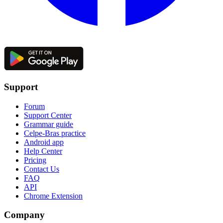
Support
Forum
Support Center
Grammar guide
Celpe-Bras practice
Android app
Help Center
Pricing
Contact Us
FAQ
API
Chrome Extension
Company