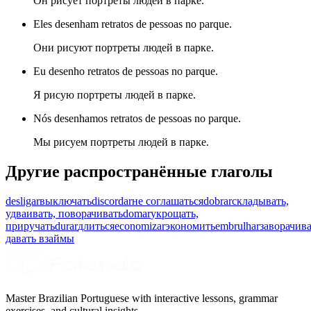
Он рисует портреты людей в парке.
Eles desenham retratos de pessoas no parque.
Они рисуют портреты людей в парке.
Eu desenho retratos de pessoas no parque.
Я рисую портреты людей в парке.
Nós desenhamos retratos de pessoas no parque.
Мы рисуем портреты людей в парке.
Другие распространённые глаголы
desligar
выключать
discordar
не соглашаться
dobrar
складывать,
удваивать, поворачивать
domar
укрощать,
приручать
durar
длиться
economizar
экономить
embrulhar
заворачив
давать взаймы
Master Brazilian Portuguese with interactive lessons, grammar
exercises, and cultural insights.