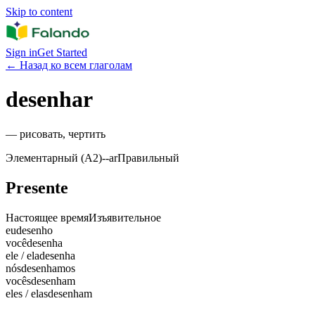
Skip to content
Sign in
Get Started
←
Назад ко всем глаголам
desenhar
—
рисовать, чертить
Элементарный (A2)
-
-ar
Правильный
Presente
Настоящее время
Изъявительное
eu
desenho
você
desenha
ele / ela
desenha
nós
desenhamos
vocês
desenham
eles / elas
desenham