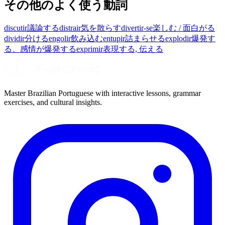
その他のよく使う動詞
discutir
議論する
distrair
気を散らす
divertir-se
楽しむ / 面白がる
dividir
分ける
engolir
飲み込む
entupir
詰まらせる
explodir
爆発す
る、感情が爆発する
exprimir
表現する, 伝える
Master Brazilian Portuguese with interactive lessons, grammar
exercises, and cultural insights.