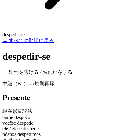
despedir-se
←
すべての動詞に戻る
despedir-se
—
別れを告げる / お別れをする
中級（B1）
-
-ir
規則
再帰
Presente
現在形
直説法
eu
me despeço
você
se despede
ele / ela
se despede
nós
nos despedimos
vocês
se despedem