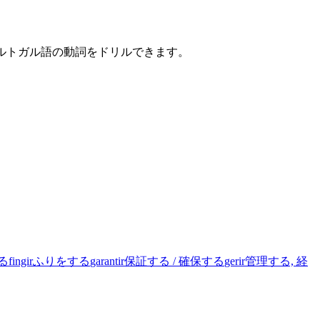
ポルトガル語の動詞をドリルできます。
る
fingir
ふりをする
garantir
保証する / 確保する
gerir
管理する, 経