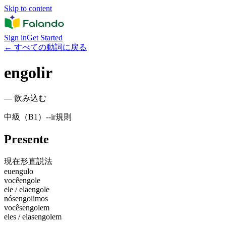
Skip to content
Sign in
Get Started
←
すべての動詞に戻る
engolir
—
飲み込む
中級（B1）
-
-ir
規則
Presente
現在形
直説法
eu
engulo
você
engole
ele / ela
engole
nós
engolimos
vocês
engolem
eles / elas
engolem