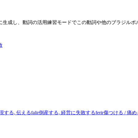
限に生成し、動詞の活用練習モードでこの動詞や他のブラジル
放
現する, 伝える
falir
倒産する, 経営に失敗する
ferir
傷つける / 痛め