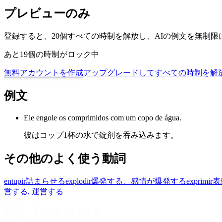
プレビューのみ
登録すると、20個すべての時制を解放し、AIの例文を無制
あと19個の時制がロック中
無料アカウントを作成
アップグレードしてすべての時制を解
例文
Ele engole os comprimidos com um copo de água.
彼はコップ1杯の水で錠剤を吞み込みます。
その他のよく使う動詞
entupir
詰まらせる
explodir
爆発する、感情が爆発する
exprimir
表
営する, 運営する