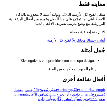
معاينة فقط
سجّل لفتح كل الأزمنة الـ 20، وتوليد أمثلة لا محدودة بالذكاء
الاصطناعي، والتمرّن على هذا الفعل وغيره من أفعال البرتغالية
البرازيلية مع وضع تدريب تصريف الأفعال لدينا.
19 أزمنة إضافية مقفلة
أنشئ حسابًا مجانيًا
رقِّ لفتح كل الأزمنة
جُمل أمثلة
Ele engole os comprimidos com um copo de água.
يبتلع الحبوب مع كوب من الماء.
أفعال شائعة أخرى
entupir
سَدَّ
explodir
اِنْفَجَرَ
exprimir
يعبّر, يُفصِح
falir
يفلس, يفشل
(مشروع)
ferir
أن يؤذي / أن يجرح
fingir
تَظَاهَرَ، اِدَّعَى
garantir
أن
يضمن
gerir
يدير, يُسيّر (مشروعًا), يتولّى إدارة