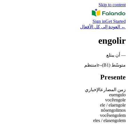
Skip to content
Sign in
Get Started
←
العودة إلى كل الأفعال
engolir
—
أن يبتلع
متوسّط (B1)
-
-ir
منتظم
Presente
زمن المضارع
الإخباري
eu
engulo
você
engole
ele / ela
engole
nós
engolimos
vocês
engolem
eles / elas
engolem