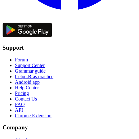
Support
Forum
Support Center
Grammar guide
Celpe-Bras practice
Android app
Help Center
Pricing
Contact Us
FAQ
API
Chrome Extension
Company