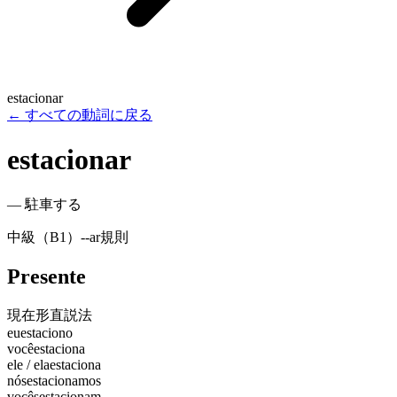
estacionar
←
すべての動詞に戻る
estacionar
—
駐車する
中級（B1）
-
-ar
規則
Presente
現在形
直説法
eu
estaciono
você
estaciona
ele / ela
estaciona
nós
estacionamos
vocês
estacionam