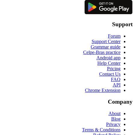
Support
Forum
Support Center
Grammar guide
Celpe-Bras practice
Android app
Help Center
Pricing
Contact Us
FAQ
API
Chrome Extension
Company
About
Blog
Privacy
Terms & Conditions