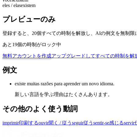
eles / elas
existem
プレビューのみ
登録すると、20個すべての時制を解放し、AIの例文を無制
あと19個の時制がロック中
無料アカウントを作成
アップグレードしてすべての時制を解
例文
existe muitas razões para aprender um novo idioma.
新しい言語を学ぶ理由はたくさんあります。
その他のよく使う動詞
imprimir
印刷する
ouvir
聞く / 従う
seguir
従う
sentir-se
感じる
servir