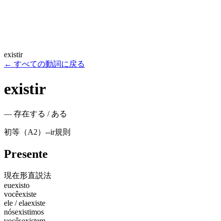
existir
←
すべての動詞に戻る
existir
—
存在する / ある
初等（A2）
-
-ir
規則
Presente
現在形
直説法
eu
existo
você
existe
ele / ela
existe
nós
existimos
vocês
existem