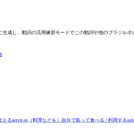
限に生成し、動詞の活用練習モードでこの動詞や他のブラジル
放
仕える
servir-se
（料理などを）自分で取って食べる / 利用する
sub