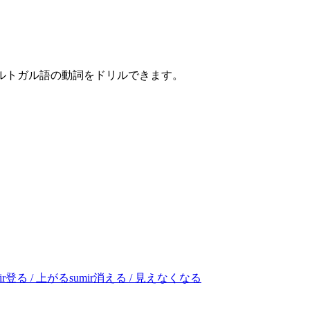
ポルトガル語の動詞をドリルできます。
ir
登る / 上がる
sumir
消える / 見えなくなる