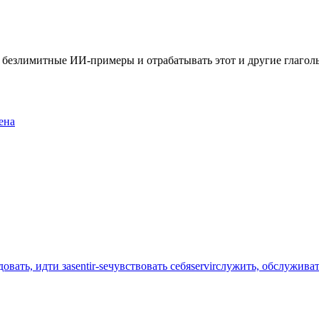
ть безлимитные ИИ-примеры и отрабатывать этот и другие глаго
ена
довать, идти за
sentir-se
чувствовать себя
servir
служить, обслуживат