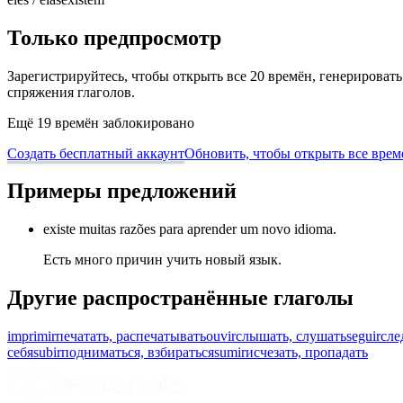
Только предпросмотр
Зарегистрируйтесь, чтобы открыть все 20 времён, генерирова
спряжения глаголов.
Ещё 19 времён заблокировано
Создать бесплатный аккаунт
Обновить, чтобы открыть все врем
Примеры предложений
existe muitas razões para aprender um novo idioma.
Есть много причин учить новый язык.
Другие распространённые глаголы
imprimir
печатать, распечатывать
ouvir
слышать, слушать
seguir
сле
себя
subir
подниматься, взбираться
sumir
исчезать, пропадать