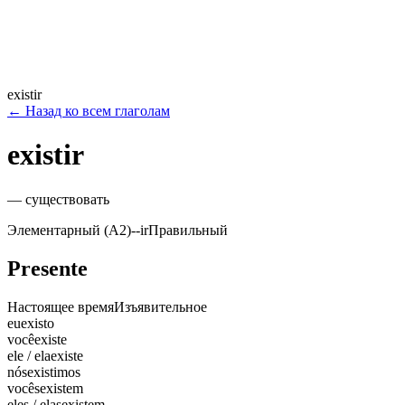
existir
←
Назад ко всем глаголам
existir
—
существовать
Элементарный (A2)
-
-ir
Правильный
Presente
Настоящее время
Изъявительное
eu
existo
você
existe
ele / ela
existe
nós
existimos
vocês
existem
eles / elas
existem