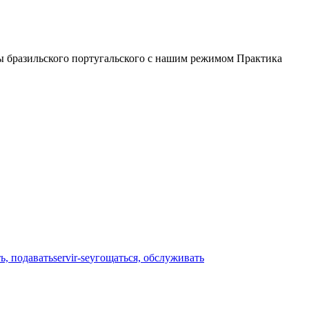
лы бразильского португальского с нашим режимом Практика
ь, подавать
servir-se
угощаться, обслуживать