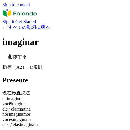
Skip to content
Sign in
Get Started
←
すべての動詞に戻る
imaginar
—
想像する
初等（A2）
-
-ar
規則
Presente
現在形
直説法
eu
imagino
você
imagina
ele / ela
imagina
nós
imaginamos
vocês
imaginam
eles / elas
imaginam