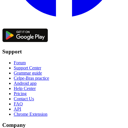
Support
Forum
Support Center
Grammar guide
Celpe-Bras practice
Android app
Help Center
Pricing
Contact Us
FAQ
API
Chrome Extension
Company