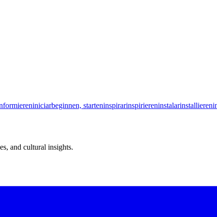
informieren
iniciar
beginnen, starten
inspirar
inspirieren
instalar
installieren
i
s, and cultural insights.