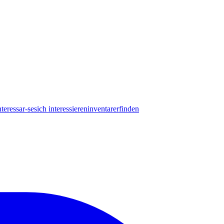
nteressar-se
sich interessieren
inventar
erfinden