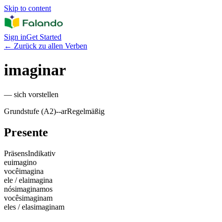
Skip to content
Sign in
Get Started
←
Zurück zu allen Verben
imaginar
—
sich vorstellen
Grundstufe (A2)
-
-ar
Regelmäßig
Presente
Präsens
Indikativ
eu
imagino
você
imagina
ele / ela
imagina
nós
imaginamos
vocês
imaginam
eles / elas
imaginam