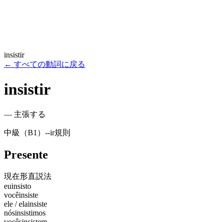
insistir
←
すべての動詞に戻る
insistir
—
主張する
中級（B1）
-
-ir
規則
Presente
現在形
直説法
eu
insisto
você
insiste
ele / ela
insiste
nós
insistimos
vocês
insistem