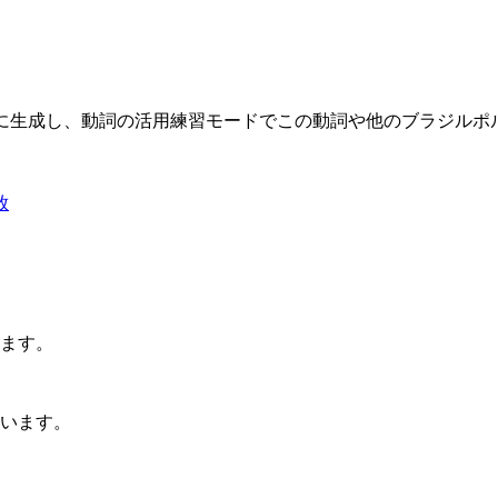
限に生成し、動詞の活用練習モードでこの動詞や他のブラジル
放
ます。
います。