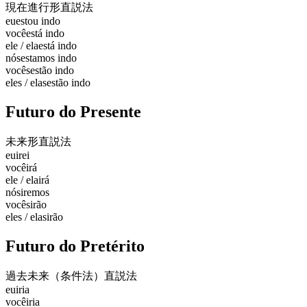
現在進行形
直説法
eu
estou indo
você
está indo
ele / ela
está indo
nós
estamos indo
vocês
estão indo
eles / elas
estão indo
Futuro do Presente
未来形
直説法
eu
irei
você
irá
ele / ela
irá
nós
iremos
vocês
irão
eles / elas
irão
Futuro do Pretérito
過去未来（条件法）
直説法
eu
iria
você
iria