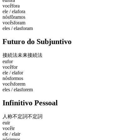
eu
fora
você
fora
ele / ela
fora
nós
fôramos
vocês
foram
eles / elas
foram
Futuro do Subjuntivo
接続法未来
接続法
eu
for
você
for
ele / ela
for
nós
formos
vocês
forem
eles / elas
forem
Infinitivo Pessoal
人称不定詞
不定詞
eu
ir
você
ir
ele / ela
ir
nós
irmos