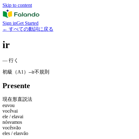
Skip to content
Sign in
Get Started
←
すべての動詞に戻る
ir
—
行く
初級（A1）
-
-ir
不規則
Presente
現在形
直説法
eu
vou
você
vai
ele / ela
vai
nós
vamos
vocês
vão
eles / elas
vão