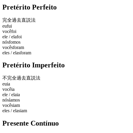
Pretérito Perfeito
完全過去
直説法
eu
fui
você
foi
ele / ela
foi
nós
fomos
vocês
foram
eles / elas
foram
Pretérito Imperfeito
不完全過去
直説法
eu
ia
você
ia
ele / ela
ia
nós
íamos
vocês
iam
eles / elas
iam
Presente Contínuo