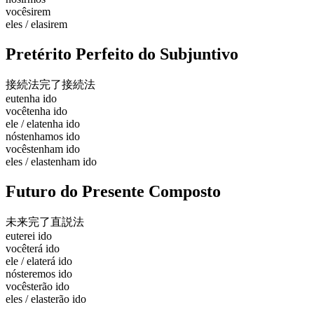
vocês
irem
eles / elas
irem
Pretérito Perfeito do Subjuntivo
接続法完了
接続法
eu
tenha ido
você
tenha ido
ele / ela
tenha ido
nós
tenhamos ido
vocês
tenham ido
eles / elas
tenham ido
Futuro do Presente Composto
未来完了
直説法
eu
terei ido
você
terá ido
ele / ela
terá ido
nós
teremos ido
vocês
terão ido
eles / elas
terão ido