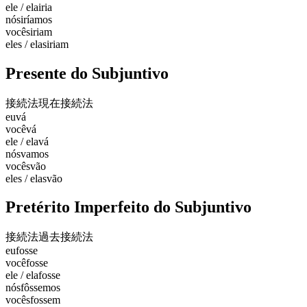
ele / ela
iria
nós
iríamos
vocês
iriam
eles / elas
iriam
Presente do Subjuntivo
接続法現在
接続法
eu
vá
você
vá
ele / ela
vá
nós
vamos
vocês
vão
eles / elas
vão
Pretérito Imperfeito do Subjuntivo
接続法過去
接続法
eu
fosse
você
fosse
ele / ela
fosse
nós
fôssemos
vocês
fossem