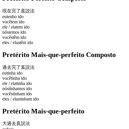
現在完了
直説法
eu
tenho ido
você
tem ido
ele / ela
tem ido
nós
temos ido
vocês
têm ido
eles / elas
têm ido
Pretérito Mais-que-perfeito Composto
過去完了
直説法
eu
tinha ido
você
tinha ido
ele / ela
tinha ido
nós
tínhamos ido
vocês
tinham ido
eles / elas
tinham ido
Pretérito Mais-que-perfeito
大過去
直説法