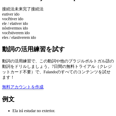
接続法未来完了
接続法
eu
tiver ido
você
tiver ido
ele / ela
tiver ido
nós
tivermos ido
vocês
tiverem ido
eles / elas
tiverem ido
動詞の活用練習を試す
動詞の活用練習で、この動詞や他のブラジルポルトガル語の
動詞をドリルしましょう。7日間の無料トライアル（クレジ
ットカード不要）で、Falandoのすべてのコンテンツを試せ
ます！
無料アカウントを作成
例文
Ela irá estudar no exterior.