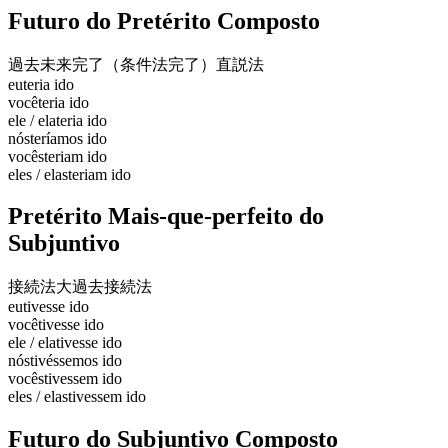
Futuro do Pretérito Composto
過去未来完了（条件法完了）
直説法
eu
teria ido
você
teria ido
ele / ela
teria ido
nós
teríamos ido
vocês
teriam ido
eles / elas
teriam ido
Pretérito Mais-que-perfeito do
Subjuntivo
接続法大過去
接続法
eu
tivesse ido
você
tivesse ido
ele / ela
tivesse ido
nós
tivéssemos ido
vocês
tivessem ido
eles / elas
tivessem ido
Futuro do Subjuntivo Composto