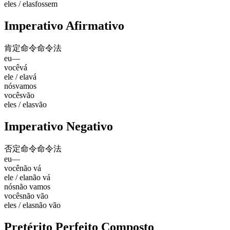
eles / elas
fossem
Imperativo Afirmativo
肯定命令
命令法
eu
—
você
vá
ele / ela
vá
nós
vamos
vocês
vão
eles / elas
vão
Imperativo Negativo
否定命令
命令法
eu
—
você
não vá
ele / ela
não vá
nós
não vamos
vocês
não vão
eles / elas
não vão
Pretérito Perfeito Composto