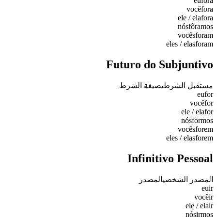
eu
fora
você
fora
ele / ela
fora
nós
fôramos
vocês
foram
eles / elas
foram
Futuro do Subjuntivo
مستقبل الشرطي
صيغة الشرط
eu
for
você
for
ele / ela
for
nós
formos
vocês
forem
eles / elas
forem
Infinitivo Pessoal
المصدر الشخصي
المصدر
eu
ir
você
ir
ele / ela
ir
nós
irmos