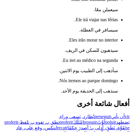
سيعملن معًا.
Ele irá viajar nas férias.
سيسافر في العطلة.
Eles irão morar no interior.
سيذهبون للسكن في الريف.
Eu irei ao médico na segunda.
سأذهب إلى الطبيب يوم الاثنين.
Nós iremos ao parque domingo.
سنذهب إلى الحديقة يوم الأحد.
أفعال شائعة أخرى
vir
أن يأتي
perseguir
يُطارد, يَسعى وراء,
يَضطهد
poluir
لَوَّثَ
possuir
امْتَلَكَ
proferir
نطق بـ، تفوه بـ، تلفظ
proferir-
se
تَفَوَّهَ، نَطَقَ، أدلى بـ؛ أصدرَ حكمًا
recair
انتكس، وقع على، عاد