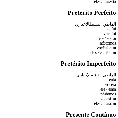
eles / elas
vão
Pretérito Perfeito
الماضي البسيط
الإخباري
eu
fui
você
foi
ele / ela
foi
nós
fomos
vocês
foram
eles / elas
foram
Pretérito Imperfeito
الماضي الناقص
الإخباري
eu
ia
você
ia
ele / ela
ia
nós
íamos
vocês
iam
eles / elas
iam
Presente Contínuo