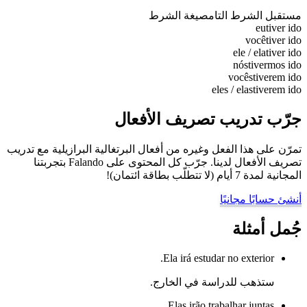
مستقبل الشرط التام
صيغة الشرط
eu
tiver ido
você
tiver ido
ele / ela
tiver ido
nós
tivermos ido
vocês
tiverem ido
eles / elas
tiverem ido
جرّب تدريب تصريف الأفعال
تمرّن على هذا الفعل وغيره من أفعال البرتغالية البرازيلية مع تدريب
تصريف الأفعال لدينا. جرّب كل المحتوى على Falando بتجربتنا
المجانية لمدة 7 أيام (لا تتطلّب بطاقة ائتمان)!
أنشئ حسابًا مجانيًا
جُمل أمثلة
Ela irá estudar no exterior.
ستذهب للدراسة في الخارج.
Elas irão trabalhar juntas.