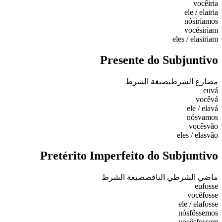
você
iria
ele / ela
iria
nós
iríamos
vocês
iriam
eles / elas
iriam
Presente do Subjuntivo
مضارع الشرطي
صيغة الشرط
eu
vá
você
vá
ele / ela
vá
nós
vamos
vocês
vão
eles / elas
vão
Pretérito Imperfeito do Subjuntivo
ماضي الشرطي الناقص
صيغة الشرط
eu
fosse
você
fosse
ele / ela
fosse
nós
fôssemos
vocês
fossem