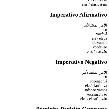
eles / elas
fossem
Imperativo Afirmativo
الأمر المثبَت
الأمر
—
eu
você
vá
ele / ela
vá
nós
vamos
vocês
vão
eles / elas
vão
Imperativo Negativo
الأمر المنفي
الأمر
—
eu
você
não vá
ele / ela
não vá
nós
não vamos
vocês
não vão
eles / elas
não vão
Pretérito Perfeito Composto