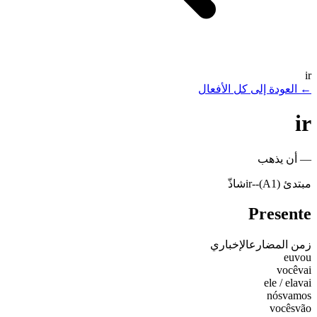
ir
←
العودة إلى كل الأفعال
ir
—
أن يذهب
مبتدئ (A1)
-
-ir
شاذّ
Presente
زمن المضارع
الإخباري
eu
vou
você
vai
ele / ela
vai
nós
vamos
vocês
vão