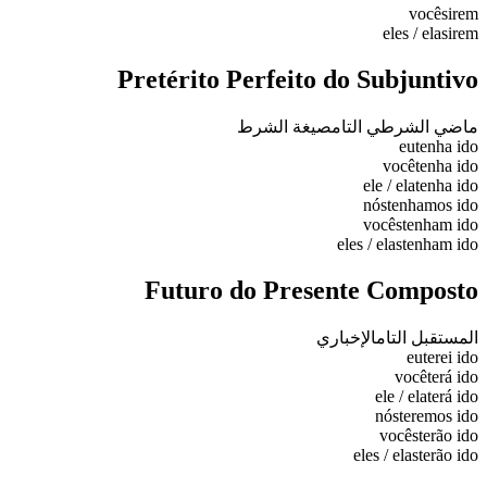
vocês
irem
eles / elas
irem
Pretérito Perfeito do Subjuntivo
ماضي الشرطي التام
صيغة الشرط
eu
tenha ido
você
tenha ido
ele / ela
tenha ido
nós
tenhamos ido
vocês
tenham ido
eles / elas
tenham ido
Futuro do Presente Composto
المستقبل التام
الإخباري
eu
terei ido
você
terá ido
ele / ela
terá ido
nós
teremos ido
vocês
terão ido
eles / elas
terão ido