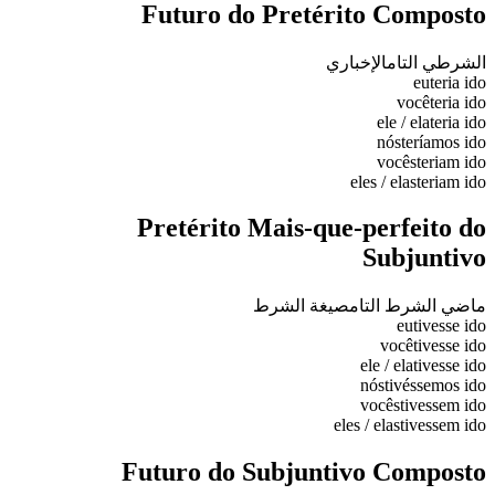
Futuro do Pretérito Composto
الشرطي التام
الإخباري
eu
teria ido
você
teria ido
ele / ela
teria ido
nós
teríamos ido
vocês
teriam ido
eles / elas
teriam ido
Pretérito Mais-que-perfeito do
Subjuntivo
ماضي الشرط التام
صيغة الشرط
eu
tivesse ido
você
tivesse ido
ele / ela
tivesse ido
nós
tivéssemos ido
vocês
tivessem ido
eles / elas
tivessem ido
Futuro do Subjuntivo Composto