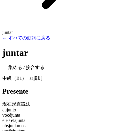
juntar
←
すべての動詞に戻る
juntar
—
集める / 接合する
中級（B1）
-
-ar
規則
Presente
現在形
直説法
eu
junto
você
junta
ele / ela
junta
nós
juntamos
vocês
juntam