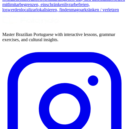
mit
limitar
begrenzen, einschränken
livrar
befreien,
loswerden
localizar
lokalisieren, finden
magoar
kränken / verletzen
Master Brazilian Portuguese with interactive lessons, grammar
exercises, and cultural insights.