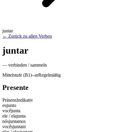
juntar
←
Zurück zu allen Verben
juntar
—
verbinden / sammeln
Mittelstufe (B1)
-
-ar
Regelmäßig
Presente
Präsens
Indikativ
eu
junto
você
junta
ele / ela
junta
nós
juntamos
vocês
juntam
eles / elas
juntam