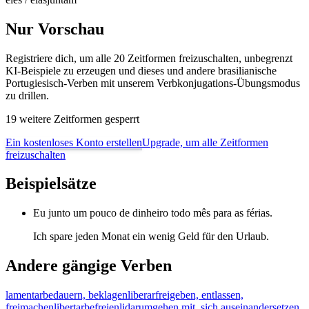
Nur Vorschau
Registriere dich, um alle 20 Zeitformen freizuschalten, unbegrenzt
KI-Beispiele zu erzeugen und dieses und andere brasilianische
Portugiesisch-Verben mit unserem Verbkonjugations-Übungsmodus
zu drillen.
19 weitere Zeitformen gesperrt
Ein kostenloses Konto erstellen
Upgrade, um alle Zeitformen
freizuschalten
Beispielsätze
Eu junto um pouco de dinheiro todo mês para as férias.
Ich spare jeden Monat ein wenig Geld für den Urlaub.
Andere gängige Verben
lamentar
bedauern, beklagen
liberar
freigeben, entlassen,
freimachen
libertar
befreien
lidar
umgehen mit, sich auseinandersetzen