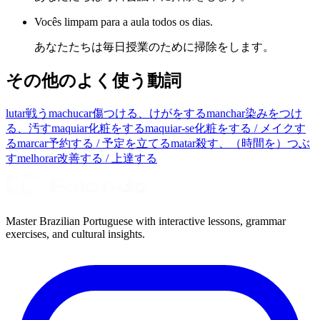
Vocês limpam para a aula todos os dias.
あなたたちは毎日授業のために掃除をします。
その他のよく使う動詞
lutar
戦う
machucar
傷つける、けがをする
manchar
染みをつけ
る、汚す
maquiar
化粧をする
maquiar-se
化粧をする / メイクす
る
marcar
予約する / 予定を立てる
matar
殺す、（時間を）つぶ
す
melhorar
改善する / 上達する
Master Brazilian Portuguese with interactive lessons, grammar
exercises, and cultural insights.