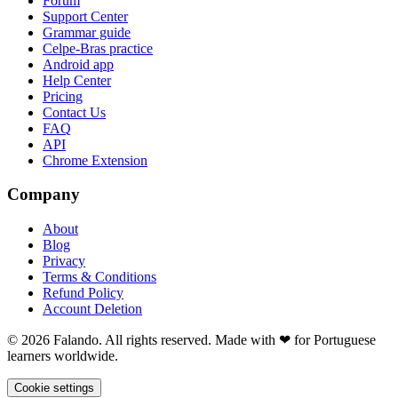
Forum
Support Center
Grammar guide
Celpe-Bras practice
Android app
Help Center
Pricing
Contact Us
FAQ
API
Chrome Extension
Company
About
Blog
Privacy
Terms & Conditions
Refund Policy
Account Deletion
© 2026 Falando. All rights reserved. Made with ❤ for Portuguese
learners worldwide.
Cookie settings