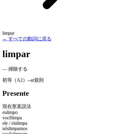
limpar
←
すべての動詞に戻る
limpar
—
掃除する
初等（A2）
-
-ar
規則
Presente
現在形
直説法
eu
limpo
você
limpa
ele / ela
limpa
nós
limpamos
vocês
limpam