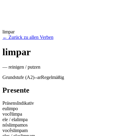
limpar
←
Zurück zu allen Verben
limpar
—
reinigen / putzen
Grundstufe (A2)
-
-ar
Regelmäßig
Presente
Präsens
Indikativ
eu
limpo
você
limpa
ele / ela
limpa
nós
limpamos
vocês
limpam
eles / elas
limpam