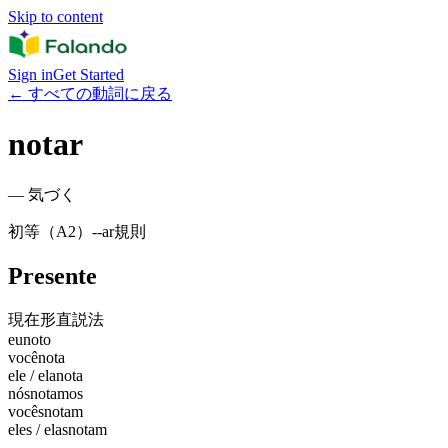
Skip to content
Sign in
Get Started
←
すべての動詞に戻る
notar
—
気づく
初等（A2）
-
-ar
規則
Presente
現在形
直説法
eu
noto
você
nota
ele / ela
nota
nós
notamos
vocês
notam
eles / elas
notam