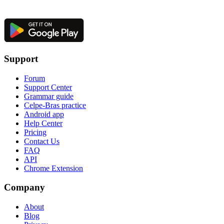
Support
Forum
Support Center
Grammar guide
Celpe-Bras practice
Android app
Help Center
Pricing
Contact Us
FAQ
API
Chrome Extension
Company
About
Blog