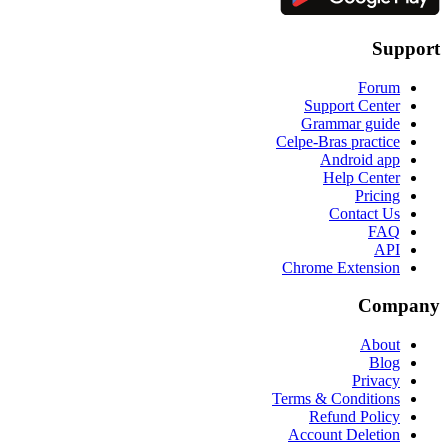
Support
Forum
Support Center
Grammar guide
Celpe-Bras practice
Android app
Help Center
Pricing
Contact Us
FAQ
API
Chrome Extension
Company
About
Blog
Privacy
Terms & Conditions
Refund Policy
Account Deletion