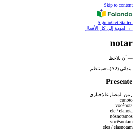
Skip to content
Sign in
Get Started
←
العودة إلى كل الأفعال
notar
—
أن يلاحظ
ابتدائي (A2)
-
-ar
منتظم
Presente
زمن المضارع
الإخباري
eu
noto
você
nota
ele / ela
nota
nós
notamos
vocês
notam
eles / elas
notam