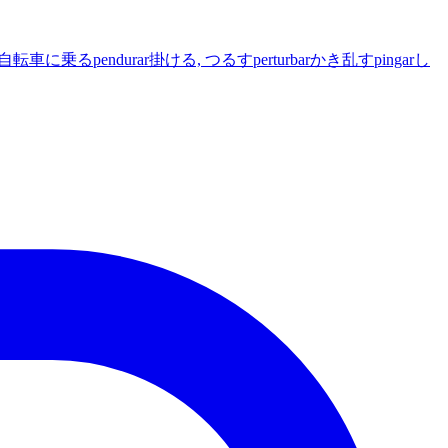
 自転車に乗る
pendurar
掛ける, つるす
perturbar
かき乱す
pingar
し