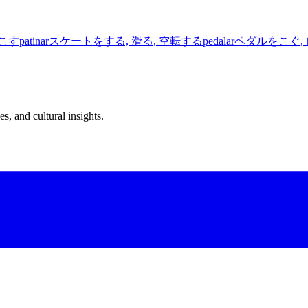
こす
patinar
スケートをする, 滑る, 空転する
pedalar
ペダルをこぐ,
s, and cultural insights.