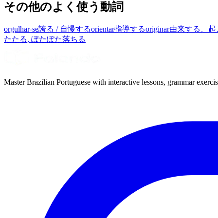
その他のよく使う動詞
orgulhar-se
誇る / 自慢する
orientar
指導する
originar
由来する、起
たたる, ぽたぽた落ちる
Master Brazilian Portuguese with interactive lessons, grammar exercise