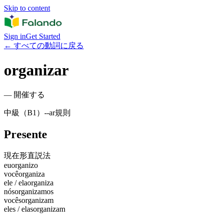
Skip to content
Sign in
Get Started
←
すべての動詞に戻る
organizar
—
開催する
中級（B1）
-
-ar
規則
Presente
現在形
直説法
eu
organizo
você
organiza
ele / ela
organiza
nós
organizamos
vocês
organizam
eles / elas
organizam