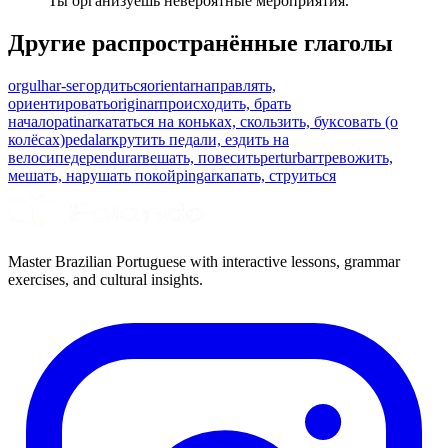
Ты организуешь невероятные мероприятия.
Другие распространённые глаголы
orgulhar-se
гордиться
orientar
направлять,
ориентировать
originar
происходить, брать
начало
patinar
кататься на коньках, скользить, буксовать (о
колёсах)
pedalar
крутить педали, ездить на
велосипеде
pendurar
вешать, повесить
perturbar
тревожить,
мешать, нарушать покой
pingar
капать, струиться
Master Brazilian Portuguese with interactive lessons, grammar
exercises, and cultural insights.