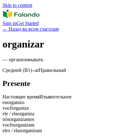
Skip to content
Sign in
Get Started
←
Назад ко всем глаголам
organizar
—
организовывать
Средний (B1)
-
-ar
Правильный
Presente
Настоящее время
Изъявительное
eu
organizo
você
organiza
ele / ela
organiza
nós
organizamos
vocês
organizam
eles / elas
organizam