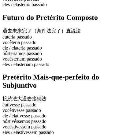
eles / elas
terão passado
Futuro do Pretérito Composto
過去未来完了（条件法完了）
直説法
eu
teria passado
você
teria passado
ele / ela
teria passado
nós
teríamos passado
vocês
teriam passado
eles / elas
teriam passado
Pretérito Mais-que-perfeito do
Subjuntivo
接続法大過去
接続法
eu
tivesse passado
você
tivesse passado
ele / ela
tivesse passado
nós
tivéssemos passado
vocês
tivessem passado
eles / elas
tivessem passado