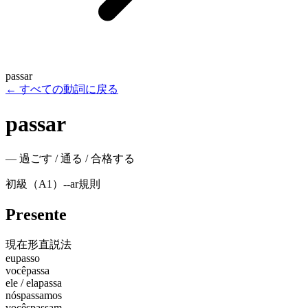
passar
←
すべての動詞に戻る
passar
—
過ごす / 通る / 合格する
初級（A1）
-
-ar
規則
Presente
現在形
直説法
eu
passo
você
passa
ele / ela
passa
nós
passamos
vocês
passam