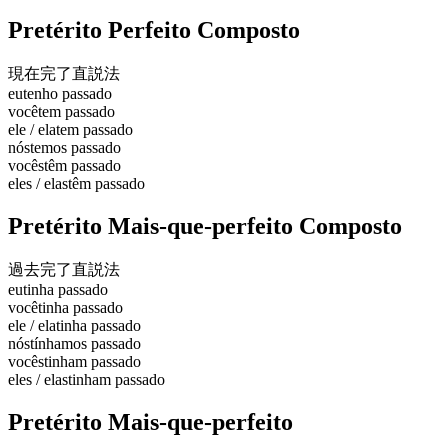
Pretérito Perfeito Composto
現在完了
直説法
eu
tenho passado
você
tem passado
ele / ela
tem passado
nós
temos passado
vocês
têm passado
eles / elas
têm passado
Pretérito Mais-que-perfeito Composto
過去完了
直説法
eu
tinha passado
você
tinha passado
ele / ela
tinha passado
nós
tínhamos passado
vocês
tinham passado
eles / elas
tinham passado
Pretérito Mais-que-perfeito