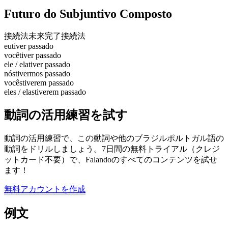
Futuro do Subjuntivo Composto
接続法未来完了
接続法
eu
tiver passado
você
tiver passado
ele / ela
tiver passado
nós
tivermos passado
vocês
tiverem passado
eles / elas
tiverem passado
動詞の活用練習を試す
動詞の活用練習で、この動詞や他のブラジルポルトガル語の
動詞をドリルしましょう。7日間の無料トライアル（クレジ
ットカード不要）で、Falandoのすべてのコンテンツを試せ
ます！
無料アカウントを作成
例文