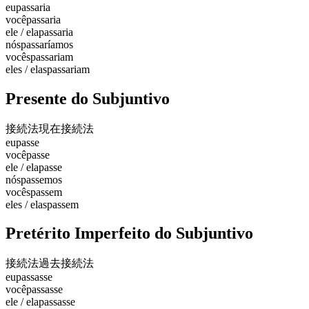
eu
passaria
você
passaria
ele / ela
passaria
nós
passaríamos
vocês
passariam
eles / elas
passariam
Presente do Subjuntivo
接続法現在
接続法
eu
passe
você
passe
ele / ela
passe
nós
passemos
vocês
passem
eles / elas
passem
Pretérito Imperfeito do Subjuntivo
接続法過去
接続法
eu
passasse
você
passasse
ele / ela
passasse