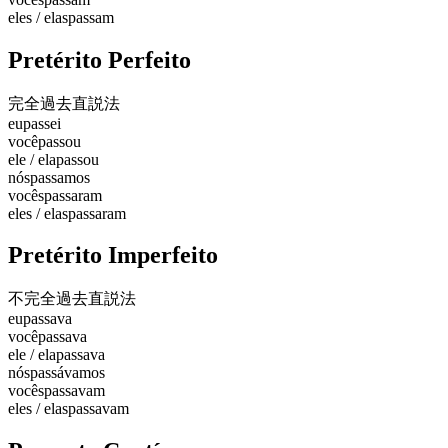
eles / elas
passam
Pretérito Perfeito
完全過去
直説法
eu
passei
você
passou
ele / ela
passou
nós
passamos
vocês
passaram
eles / elas
passaram
Pretérito Imperfeito
不完全過去
直説法
eu
passava
você
passava
ele / ela
passava
nós
passávamos
vocês
passavam
eles / elas
passavam