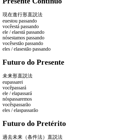
Presente Contínuo
現在進行形
直説法
eu
estou passando
você
está passando
ele / ela
está passando
nós
estamos passando
vocês
estão passando
eles / elas
estão passando
Futuro do Presente
未来形
直説法
eu
passarei
você
passará
ele / ela
passará
nós
passaremos
vocês
passarão
eles / elas
passarão
Futuro do Pretérito
過去未来（条件法）
直説法