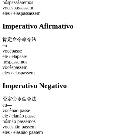
nós
passássemos
vocês
passassem
eles / elas
passassem
Imperativo Afirmativo
肯定命令
命令法
eu
—
você
passe
ele / ela
passe
nós
passemos
vocês
passem
eles / elas
passem
Imperativo Negativo
否定命令
命令法
eu
—
você
não passe
ele / ela
não passe
nós
não passemos
vocês
não passem
eles / elas
não passem