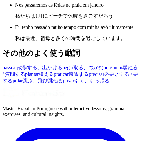
Nós passaremos as férias na praia em janeiro.
私たちは1月にビーチで休暇を過ごすだろう。
Eu tenho passado muito tempo com minha avó ultimamente.
私は最近、祖母と多くの時間を過ごしています。
その他のよく使う動詞
passear
散歩する、出かける
pegar
取る、つかむ
perguntar
尋ねる
/ 質問する
plantar
植える
praticar
練習する
precisar
必要とする / 要
する
pular
跳ぶ、飛び跳ねる
puxar
引く、引っ張る
Master Brazilian Portuguese with interactive lessons, grammar
exercises, and cultural insights.