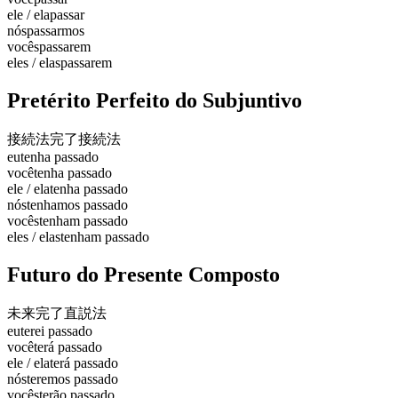
ele / ela
passar
nós
passarmos
vocês
passarem
eles / elas
passarem
Pretérito Perfeito do Subjuntivo
接続法完了
接続法
eu
tenha passado
você
tenha passado
ele / ela
tenha passado
nós
tenhamos passado
vocês
tenham passado
eles / elas
tenham passado
Futuro do Presente Composto
未来完了
直説法
eu
terei passado
você
terá passado
ele / ela
terá passado
nós
teremos passado
vocês
terão passado