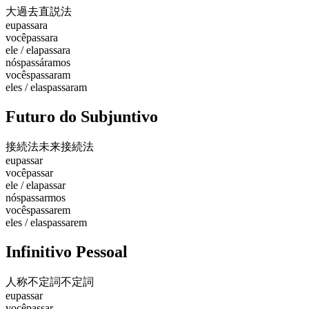
大過去
直説法
eu
passara
você
passara
ele / ela
passara
nós
passáramos
vocês
passaram
eles / elas
passaram
Futuro do Subjuntivo
接続法未来
接続法
eu
passar
você
passar
ele / ela
passar
nós
passarmos
vocês
passarem
eles / elas
passarem
Infinitivo Pessoal
人称不定詞
不定詞
eu
passar
você
passar