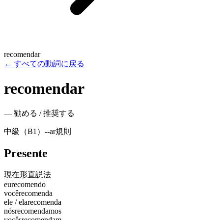
recomendar
←
すべての動詞に戻る
recomendar
—
勧める / 推奨する
中級（B1）
-
-ar
規則
Presente
現在形
直説法
eu
recomendo
você
recomenda
ele / ela
recomenda
nós
recomendamos
vocês
recomendam