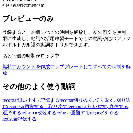
eles / elas
recomendam
プレビューのみ
登録すると、20個すべての時制を解放し、AIの例文を無制
限に生成し、動詞の活用練習モードでこの動詞や他のブラジ
ルポルトガル語の動詞をドリルできます。
あと19個の時制がロック中
無料アカウントを作成
アップグレードしてすべての時制を解
放
その他のよく使う動詞
recordar
思い出す / 記憶する
recortar
切り抜く, 切り取る, 刈り込
む
recuperar
回復する、取り戻す
reembolsar
払い戻す, 弁償する,
返済する
reformar
改装する
refugiar
避難する
regar
水をやる
registrar
記録する