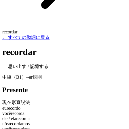
recordar
←
すべての動詞に戻る
recordar
—
思い出す / 記憶する
中級（B1）
-
-ar
規則
Presente
現在形
直説法
eu
recordo
você
recorda
ele / ela
recorda
nós
recordamos
vocês
recordam