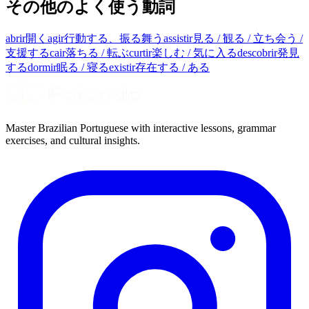
その他のよく使う動詞
abrir
開く
agir
行動する、振る舞う
assistir
見る / 観る / 立ち会う /
支援する
cair
落ちる / 転ぶ
curtir
楽しむ / 気に入る
descobrir
発見
する
dormir
眠る / 寝る
existir
存在する / ある
Master Brazilian Portuguese with interactive lessons, grammar
exercises, and cultural insights.