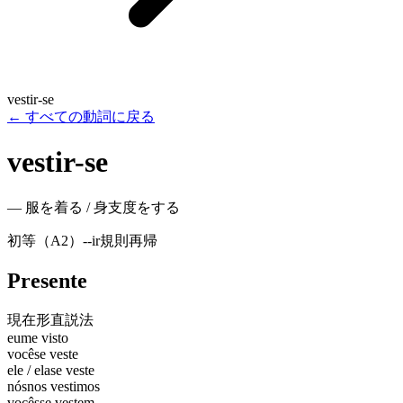
vestir-se
←
すべての動詞に戻る
vestir-se
—
服を着る / 身支度をする
初等（A2）
-
-ir
規則
再帰
Presente
現在形
直説法
eu
me visto
você
se veste
ele / ela
se veste
nós
nos vestimos
vocês
se vestem