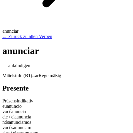
anunciar
←
Zurück zu allen Verben
anunciar
—
ankündigen
Mittelstufe (B1)
-
-ar
Regelmäßig
Presente
Präsens
Indikativ
eu
anuncio
você
anuncia
ele / ela
anuncia
nós
anunciamos
vocês
anunciam
eles / elas
anunciam