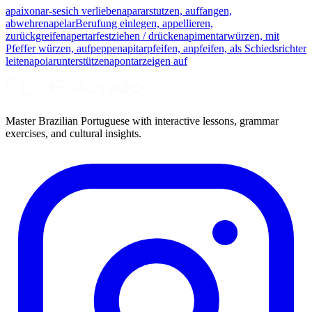
apaixonar-se
sich verlieben
aparar
stutzen, auffangen,
abwehren
apelar
Berufung einlegen, appellieren,
zurückgreifen
apertar
festziehen / drücken
apimentar
würzen, mit
Pfeffer würzen, aufpeppen
apitar
pfeifen, anpfeifen, als Schiedsrichter
leiten
apoiar
unterstützen
apontar
zeigen auf
Master Brazilian Portuguese with interactive lessons, grammar
exercises, and cultural insights.