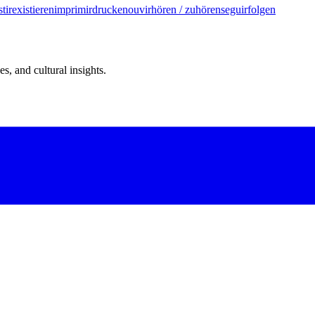
stir
existieren
imprimir
drucken
ouvir
hören / zuhören
seguir
folgen
s, and cultural insights.