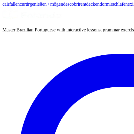
cair
fallen
curtir
genießen / mögen
descobrir
entdecken
dormir
schlafen
exi
Master Brazilian Portuguese with interactive lessons, grammar exercise