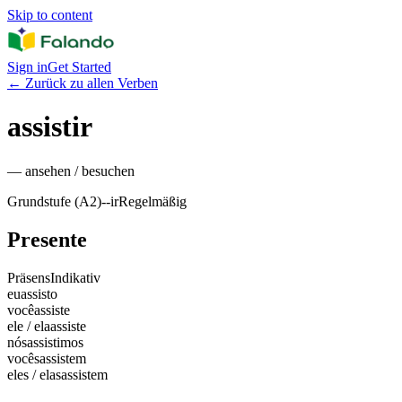
Skip to content
Sign in
Get Started
←
Zurück zu allen Verben
assistir
—
ansehen / besuchen
Grundstufe (A2)
-
-ir
Regelmäßig
Presente
Präsens
Indikativ
eu
assisto
você
assiste
ele / ela
assiste
nós
assistimos
vocês
assistem
eles / elas
assistem